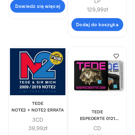
LP
VINYL)
Dowiedz się więcej
129,99
zł
Dodaj do koszyka
TEDE
NOTE2 + NOTE2 ERRATA
TEDE
ESPEOERTE 0121
3CD
(LIMI'TEDE'DITION)
CD
39,99
zł