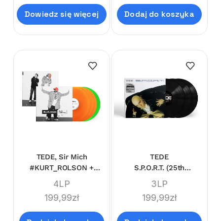
Dowiedz się więcej
Dodaj do koszyka
TEDE, Sir Mich
TEDE
#KURT_ROLSON +
S.P.O.R.T. (25th
#KURORT_ROLSON
Anniversary)
4LP
3LP
(LIMI'TEDE'DITION
199,99
zł
199,99
zł
DELUXE BOX)