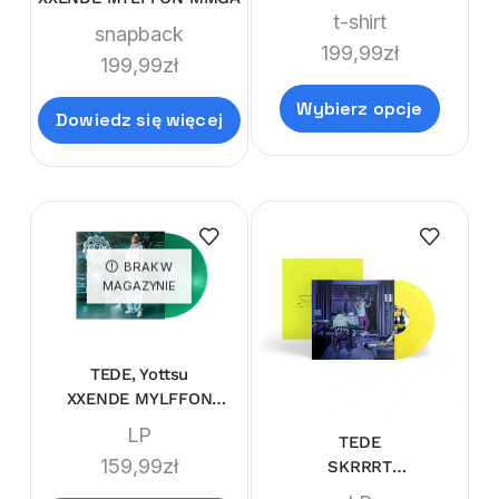
t-shirt
snapback
199,99
zł
199,99
zł
Wybierz opcje
Dowiedz się więcej
BRAK W
MAGAZYNIE
TEDE, Yottsu
XXENDE MYLFFON
LIMITEDE LP
LP
TEDE
159,99
zł
SKRRRT
(LIMI'TEDE'EDITION NEON