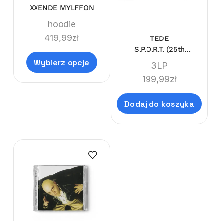
XXENDE MYLFFON
hoodie
419,99
zł
TEDE
S.P.O.R.T. (25th
Anniversary)
Wybierz opcje
3LP
199,99
zł
Dodaj do koszyka