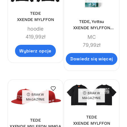
TEDE
XXENDE MYLFFON
TEDE, Yottsu
XXENDE MYLFFON
hoodie
LIMITEDE MC
419,99
zł
MC
79,99
zł
Wybierz opcje
Dowiedz się więcej
BRAK W
BRAK W
MAGAZYNIE
MAGAZYNIE
TEDE
TEDE
XXENDE MYLFFON
XXENDE MYLFFON MMGA