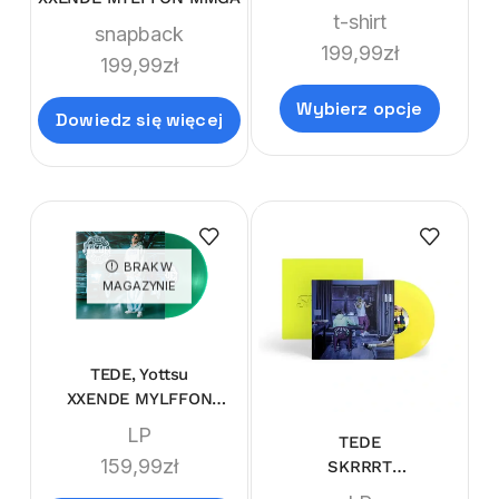
t-shirt
snapback
199,99
zł
199,99
zł
Wybierz opcje
Dowiedz się więcej
BRAK W
MAGAZYNIE
TEDE, Yottsu
XXENDE MYLFFON
LIMITEDE LP
LP
TEDE
159,99
zł
SKRRRT
(LIMI'TEDE'EDITION NEON