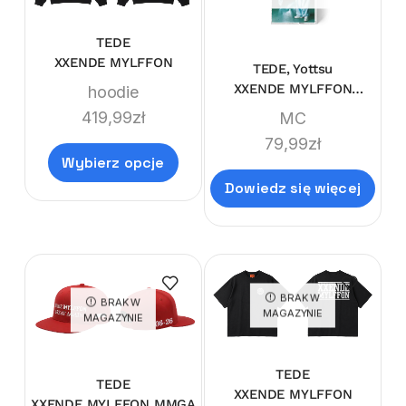
TEDE
XXENDE MYLFFON
TEDE, Yottsu
XXENDE MYLFFON
hoodie
LIMITEDE MC
419,99
zł
MC
79,99
zł
Wybierz opcje
Dowiedz się więcej
BRAK W
BRAK W
MAGAZYNIE
MAGAZYNIE
TEDE
TEDE
XXENDE MYLFFON
XXENDE MYLFFON MMGA