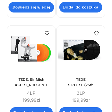
Dowiedz się więcej
Dodaj do koszyka
TEDE, Sir Mich
TEDE
#KURT_ROLSON +
S.P.O.R.T. (25th
#KURORT_ROLSON
Anniversary)
4LP
3LP
(LIMI'TEDE'DITION
199,99
zł
199,99
zł
DELUXE BOX)