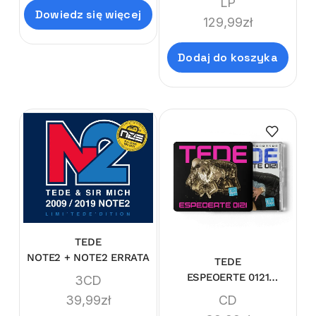
LP
VINYL)
Dowiedz się więcej
129,99
zł
Dodaj do koszyka
TEDE
NOTE2 + NOTE2 ERRATA
TEDE
ESPEOERTE 0121
3CD
(LIMI'TEDE'DITION)
CD
39,99
zł