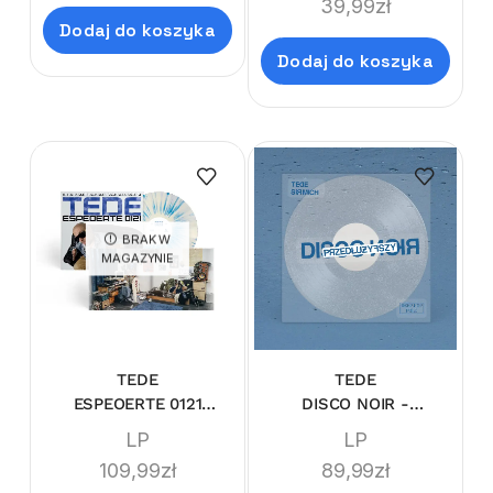
39,99
zł
Dodaj do koszyka
Dodaj do koszyka
BRAK W
MAGAZYNIE
TEDE
TEDE
ESPEOERTE 0121
DISCO NOIR -
(LIMI'TEDE'DITION
PRZEDŁUŻYFSZY
LP
LP
SPLATTER)
(GLITTER VINYL
109,99
zł
89,99
zł
LIMI'TEDE'DITION)