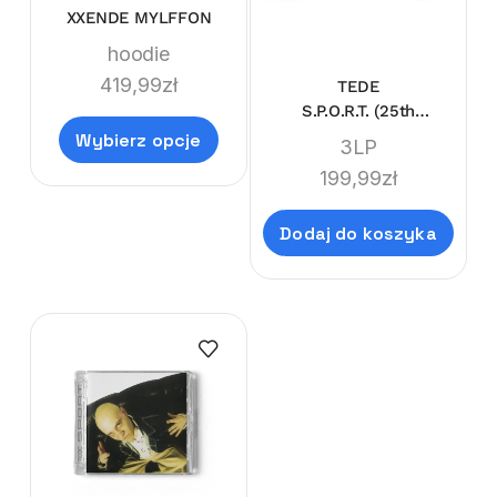
XXENDE MYLFFON
hoodie
419,99
zł
TEDE
S.P.O.R.T. (25th
Anniversary)
Wybierz opcje
3LP
199,99
zł
Dodaj do koszyka