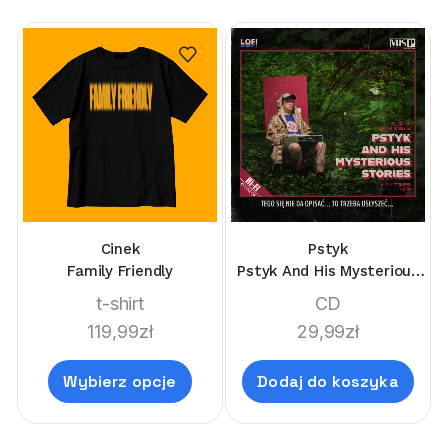
Cinek
Pstyk
Family Friendly
Pstyk And His Mysterious
Stories
t-shirt
CD
119,99
zł
29,99
zł
Wybierz opcje
Dodaj do koszyka