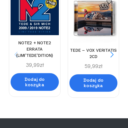
NOTE2 + NOTE2
ERRATA
TEDE – VOX VERITATIS
(LIMI’TEDE’DITION)
2CD
39,99
zł
59,99
zł
Dodaj do
Dodaj do
koszyka
koszyka