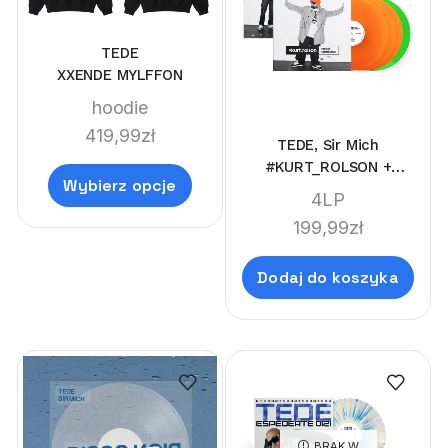
TEDE
XXENDE MYLFFON
hoodie
419,99
zł
TEDE, Sir Mich
#KURT_ROLSON +
Wybierz opcje
#KURORT_ROLSON
4LP
(LIMI'TEDE'DITION DELUXE
199,99
zł
BOX)
Dodaj do koszyka
BRAK W