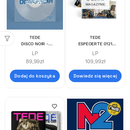
MAGAZYNIE
TEDE
TEDE
DISCO NOIR -
ESPEOERTE 0121
PRZEDŁUŻYFSZY (GLITTER
(LIMI'TEDE'DITION
LP
LP
VINYL LIMI'TEDE'DITION)
SPLATTER)
89,99
zł
109,99
zł
Dodaj do koszyka
Dowiedz się więcej