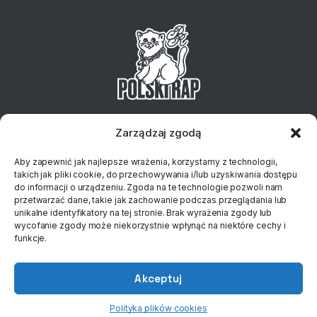
Telefon:
+48 734 127 837
Email:
sklep@klubplytowy.pl
Zarządzaj zgodą
© 2023 Polski Rap
Aby zapewnić jak najlepsze wrażenia, korzystamy z technologii,
takich jak pliki cookie, do przechowywania i/lub uzyskiwania dostępu
do informacji o urządzeniu. Zgoda na te technologie pozwoli nam
przetwarzać dane, takie jak zachowanie podczas przeglądania lub
unikalne identyfikatory na tej stronie. Brak wyrażenia zgody lub
wycofanie zgody może niekorzystnie wpłynąć na niektóre cechy i
funkcje.
Akceptuj
0
Polityka plików cookies
Home
Sklep
Wishlista
Konto