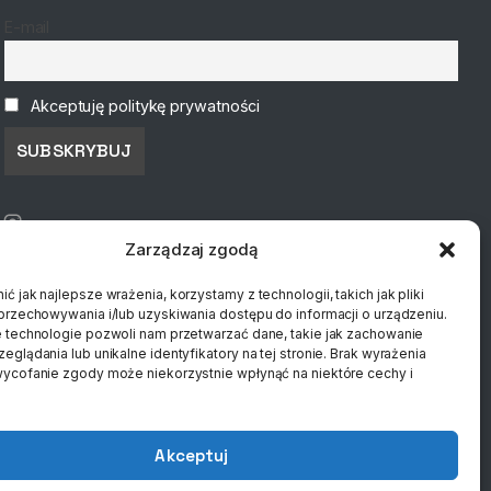
E-mail
Akceptuję politykę prywatności
Zarządzaj zgodą
ć jak najlepsze wrażenia, korzystamy z technologii, takich jak pliki
przechowywania i/lub uzyskiwania dostępu do informacji o urządzeniu.
 technologie pozwoli nam przetwarzać dane, takie jak zachowanie
eglądania lub unikalne identyfikatory na tej stronie. Brak wyrażenia
ycofanie zgody może niekorzystnie wpłynąć na niektóre cechy i
Akceptuj