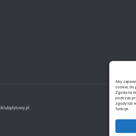
Aby zapewni
cookie, do 
Zgoda na te
podczas prz
zgody lub w
klubplytowy.pl
funkcje.