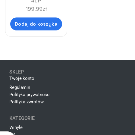
4LP
(LIMI'TEDE'DITION DELUXE
199,99
zł
BOX)
Dodaj do koszyka
SKLEP
Twoje konto
Regulamin
Polityka prywatności
Polityka zwrotów
KATEGORIE
Winyle
CD