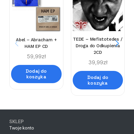
TEDE – Mefistotedes /
Abel – Abracham +
Droga do Odkupienia
HAM EP CD
2CD
59,99
zł
39,99
zł
Dodaj do
koszyka
Dodaj do
koszyka
SKLEP
Twoje konto