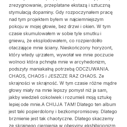
zrezygnowanie, przeplatane ekstazą i sztuczną
stymulacją dopaminy. Gdy rozpoczynałem pracę
nad tym projektem byłem w najciemniejszym
pokoju w mojej głowie, bez drzwi i okien. W tym
czasie skumulowałem w sobie tyle smutku i
gniewu, że eksplodowałem, co rozpierdoliło
otaczające mnie ściany. Nieskończony horyzont,
który wtedy ujrzałem, wywołał we mnie poczucie
wolnoci która pchnęła mnie w arcyhedonizm,
podszyty maniakalną potrzebą ODCZUWANIA.
CHAOS, CHAOS i JESZCZE RAZ CHAOS. Ze
skrajności w skrajność. W tym czasie różne mądre
głowy miały na mnie lepszy pomysł niż ja sam,
jakby wiedzieli cokolwiek i rozumieli moją sztukę
lepiej ode mnie.A CHUJA TAM! Dlatego ten album
jest taki popierdolony i bezkompromisowy. Dlatego
brzmienie jest tak chaotyczne. Dlatego skaczemy
ze skrajnego cierpienia w obesyjny ekshibicjonizm