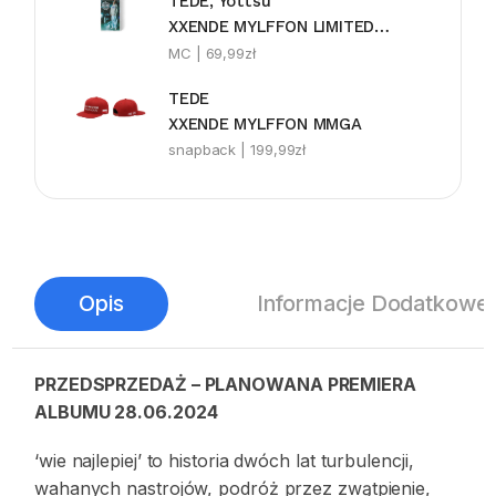
TEDE, Yottsu
XXENDE MYLFFON LIMITEDE MC
MC |
69,99
zł
TEDE
XXENDE MYLFFON MMGA
snapback |
199,99
zł
Opis
Informacje Dodatkowe
PRZEDSPRZEDAŻ – PLANOWANA PREMIERA
ALBUMU 28.06.2024
‘wie najlepiej’ to historia dwóch lat turbulencji,
wahanych nastrojów, podróż przez zwątpienie,