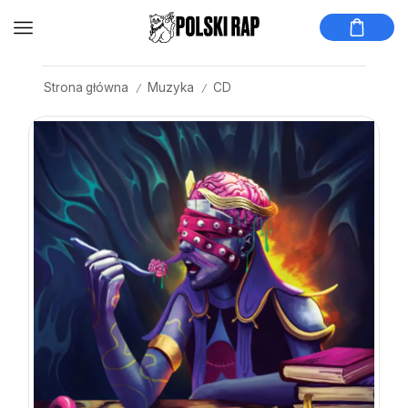
Strona główna
Muzyka
CD
/
/