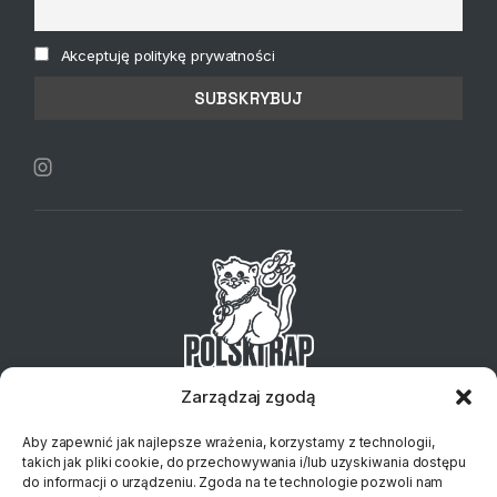
Akceptuję politykę prywatności
Zarządzaj zgodą
Telefon:
+48 734 127 837
Email:
sklep@klubplytowy.pl
Aby zapewnić jak najlepsze wrażenia, korzystamy z technologii,
© 2023 Polski Rap
takich jak pliki cookie, do przechowywania i/lub uzyskiwania dostępu
do informacji o urządzeniu. Zgoda na te technologie pozwoli nam