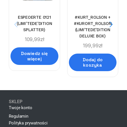
ESPEOERTE 0121
#KURT_ROLSON +
(LIMI’TEDE’DITION
#KURORT_ROLSON
SPLATTER)
(LIMI’TEDE’DITION
DELUXE BOX)
109,99
zł
199,99
zł
Dowiedz się
więcej
Dodaj do
koszyka
SKLEP
Twoje konto
Regulamin
Polityka prywatności