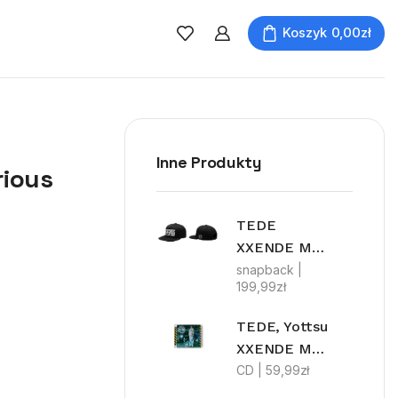
Koszyk
0,00
zł
Inne Produkty
rious
TEDE
XXENDE MYLFFON
snapback |
199,99
zł
TEDE, Yottsu
XXENDE MYLFFON
CD |
59,99
zł