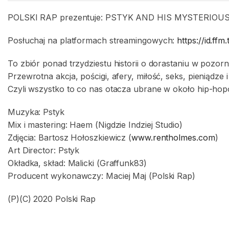
POLSKI RAP prezentuje: PSTYK AND HIS MYSTERIOUS STO
Posłuchaj na platformach streamingowych:
https://id.ff
To zbiór ponad trzydziestu historii o dorastaniu w pozo
Przewrotna akcja, pościgi, afery, miłość, seks, pieniądze 
Czyli wszystko to co nas otacza ubrane w około hip-ho
Muzyka: Pstyk
Mix i mastering: Haem (Nigdzie Indziej Studio)
Zdjęcia: Bartosz Hołoszkiewicz (
www.rentholmes.com
)
Art Director: Pstyk
Okładka, skład: Malicki (Graffunk83)
Producent wykonawczy: Maciej Maj (Polski Rap)
(P)(C) 2020 Polski Rap