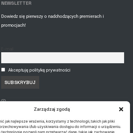
NEWSLETTER
Dowiedz się pierwszy o nadchodzących premierach i
promocjach!
E-mail
Akceptuję politykę prywatności
Zarządzaj zgodą
ć jak najlepsze wrażenia, korzystamy z technologii, takich jak pliki
przechowywania i/lub uzyskiwania dostępu do informacji o urządzeniu.
 technologie pozwoli nam przetwarzać dane, takie jak zachowanie