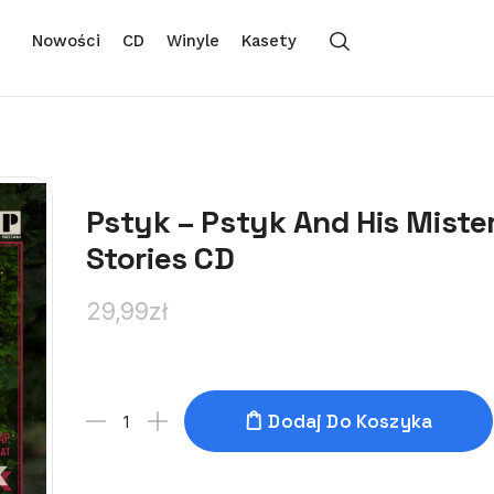
Nowości
CD
Winyle
Kasety
Pstyk – Pstyk And His Miste
Stories CD
29,99
zł
Dodaj Do Koszyka