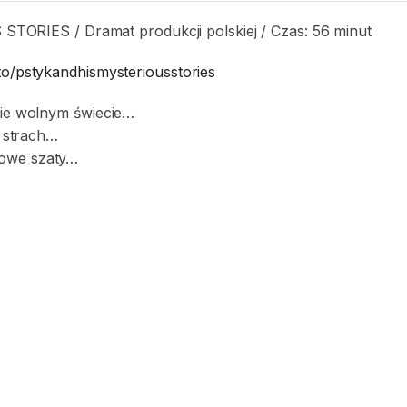
RIES / Dramat produkcji polskiej / Czas: 56 minut
m.to/pstykandhismysteriousstories
rnie wolnym świecie…
i strach…
powe szaty…