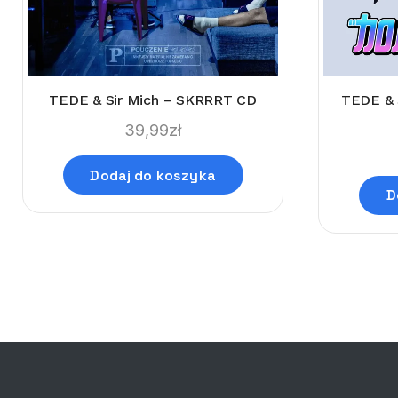
TEDE & 
TEDE & Sir Mich – SKRRRT CD
39,99
zł
Dodaj do koszyka
D