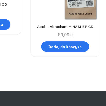
 CD
ka
Abel – Abracham + HAM EP CD
59,99
zł
Dodaj do koszyka