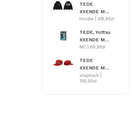
TEDE
XXENDE MYLFFON
hoodie |
419,99
zł
TEDE, Yottsu
XXENDE MYLFFON LIMITEDE MC
MC |
69,99
zł
TEDE
XXENDE MYLFFON MMGA
snapback |
199,99
zł