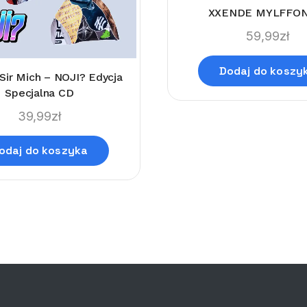
XXENDE MYLFFON
59,99
zł
Dodaj do koszy
Sir Mich – NOJI? Edycja
Specjalna CD
39,99
zł
odaj do koszyka