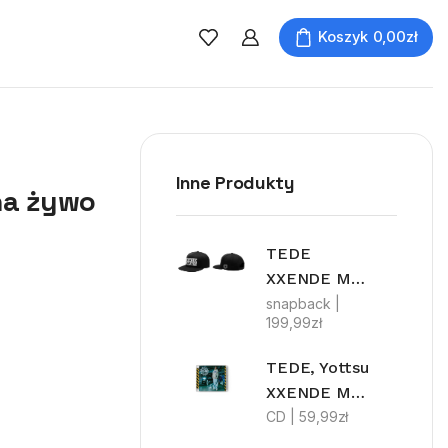
Koszyk
0,00
zł
Inne Produkty
 na żywo
TEDE
XXENDE MYLFFON
snapback |
199,99
zł
TEDE, Yottsu
XXENDE MYLFFON
CD |
59,99
zł