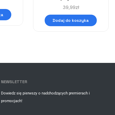
39,99
zł
ka
Dodaj do koszyka
NEWSLETTER
Dowiedz się pierwszy o nadchodzących premierach i
promocjach!