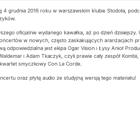
się 4 grudnia 2016 roku w warszawskim klubie Stodoła, pod
zyków.
zego oficjalnie wydanego kawałka, aż po dzień dzisiejszy. 
 koncertów w nowych, często zaskakujących aranżacjach 
ową odpowiedzialna jest ekipa Ogar Vision i Łysy Anioł Produ
aldemar i Adam Tkaczyk, czyli prawie cały zespół Kombii,
az kwartet smyczkowy Con Le Corde.
ertu oraz płytę audio ze studyjną wersją tego materiału!