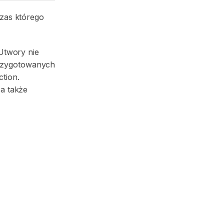
czas którego
Utwory nie
przygotowanych
ction.
 a także