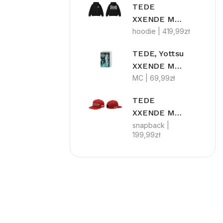
TEDE
XXENDE MYLFFON
hoodie |
419,99
zł
TEDE, Yottsu
XXENDE MYLFFON LIMITEDE MC
MC |
69,99
zł
TEDE
XXENDE MYLFFON MMGA
snapback |
199,99
zł