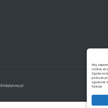
Aby zapewni
cookie, do 
Zgoda na te
podczas prz
zgody lub w
klubplytowy.pl
funkcje.