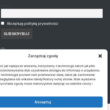
E-mail
Akceptuję politykę prywatności
Zarządzaj zgodą
ć jak najlepsze wrażenia, korzystamy z technologii, takich jak pliki
przechowywania i/lub uzyskiwania dostępu do informacji o urządzeniu.
 technologie pozwoli nam przetwarzać dane, takie jak zachowanie
eglądania lub unikalne identyfikatory na tej stronie. Brak wyrażenia
ycofanie zgody może niekorzystnie wpłynąć na niektóre cechy i
Akceptuj