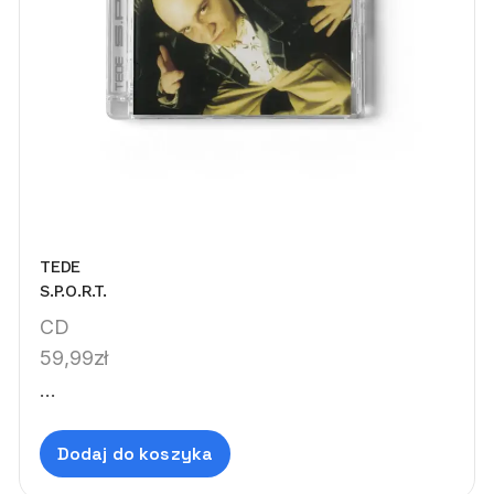
TEDE
S.P.O.R.T.
CD
59,99
zł
...
Dodaj do koszyka