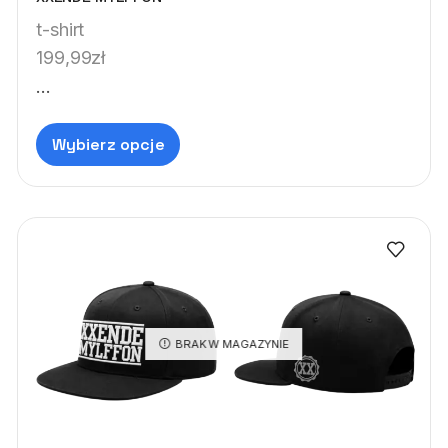
t-shirt
199,99
zł
...
Wybierz opcje
BRAK W MAGAZYNIE