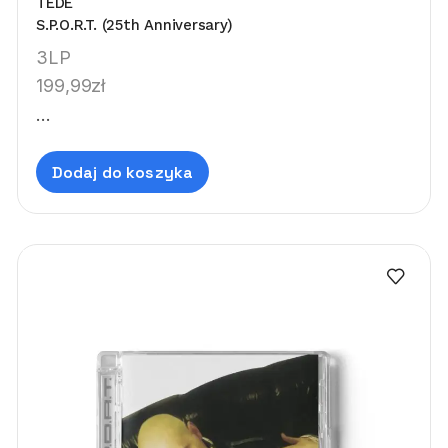
TEDE
S.P.O.R.T. (25th Anniversary)
3LP
199,99
zł
...
Dodaj do koszyka