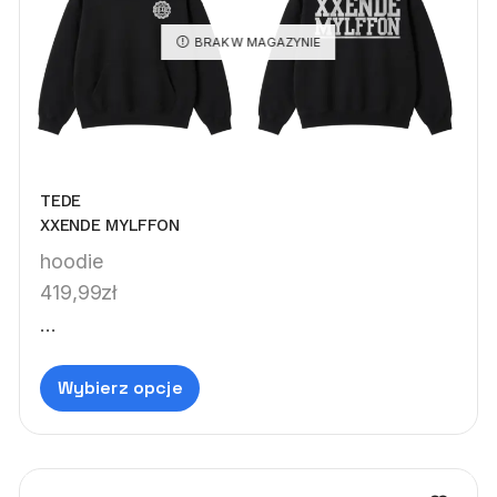
BRAK W MAGAZYNIE
TEDE
XXENDE MYLFFON
hoodie
419,99
zł
...
Wybierz opcje