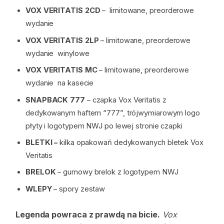
VOX VERITATIS 2CD
– limitowane, preorderowe
wydanie
VOX VERITATIS 2LP
– limitowane, preorderowe
wydanie winylowe
VOX VERITATIS MC
– limitowane, preorderowe
wydanie na kasecie
SNAPBACK 777
– czapka Vox Veritatis z
dedykowanym haftem “777”, trójwymiarowym logo
płyty i logotypem NWJ po lewej stronie czapki
BLETKI –
kilka opakowań dedykowanych bletek Vox
Veritatis
BRELOK
– gumowy brelok z logotypem NWJ
WLEPY
– spory zestaw
Legenda powraca z prawdą na bicie.
Vox