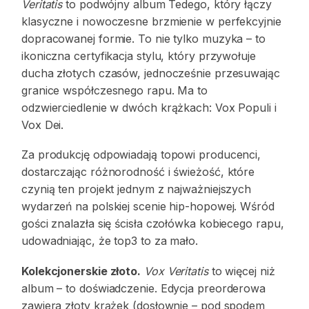
Veritatis
to podwójny album Tedego, który łączy
klasyczne i nowoczesne brzmienie w perfekcyjnie
dopracowanej formie. To nie tylko muzyka – to
ikoniczna certyfikacja stylu, który przywołuje
ducha złotych czasów, jednocześnie przesuwając
granice współczesnego rapu. Ma to
odzwierciedlenie w dwóch krążkach: Vox Populi i
Vox Dei.
Za produkcję odpowiadają topowi producenci,
dostarczając różnorodność i świeżość, które
czynią ten projekt jednym z najważniejszych
wydarzeń na polskiej scenie hip-hopowej. Wśród
gości znalazła się ścisła czołówka kobiecego rapu,
udowadniając, że top3 to za mało.
Kolekcjonerskie złoto.
Vox Veritatis
to więcej niż
album – to doświadczenie. Edycja preorderowa
zawiera złoty krążek (dosłownie – pod spodem