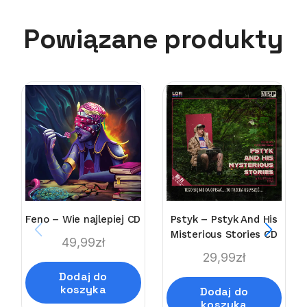
Powiązane produkty
Feno – Wie najlepiej CD
Pstyk – Pstyk And His
Misterious Stories CD
49,99
zł
29,99
zł
Dodaj do
koszyka
Dodaj do
koszyka