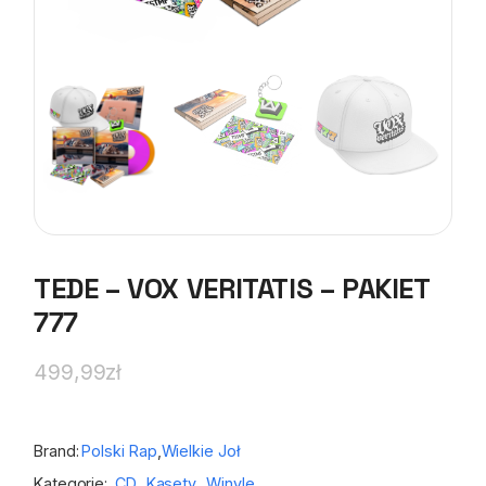
TEDE – VOX VERITATIS – PAKIET
777
499,99
zł
Brand:
Polski Rap
,
Wielkie Joł
Kategorie:
CD
,
Kasety
,
Winyle